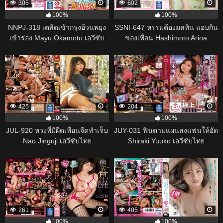
305
602
100%
100%
NNPJ-318 เตลิดเข้ากรุงอ้วนพยุง
SSNI-647 หรรมต้องมลทิน แอบกิน
เข้าร่อง Mayu Okamoto เอวีซับ
ของเพื่อน Hashimoto Arina
ไทย
425
204
100%
100%
JUL-920 หวงพี่มีฝืดเพื่อนจืดทำเจ็บ
JUY-031 ฟินตามแผนส่งแฟนให้อัด
Nao Jinguji เอวีซับไทย
Shiraki Yuuko เอวีซับไทย
261
405
100%
100%