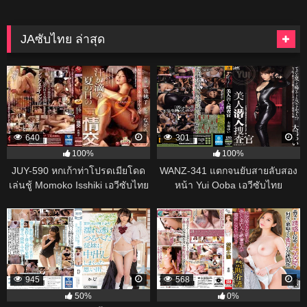
JAซับไทย ล่าสุด
640
301
100%
100%
JUY-590 หกเก้าท่าโปรดเมียโดด
WANZ-341 แตกจนยับสายลับสอง
เล่นชู้ Momoko Isshiki เอวีซับไทย
หน้า Yui Ooba เอวีซับไทย
945
568
50%
0%