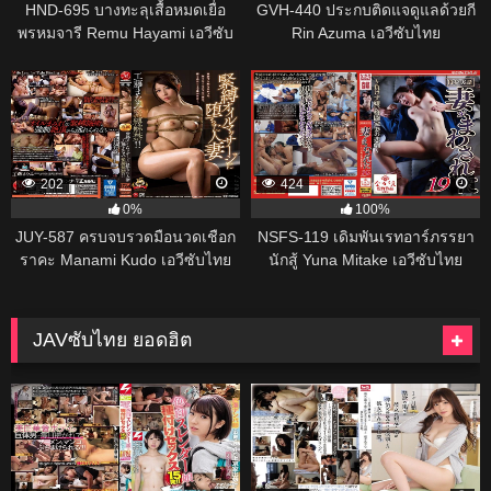
HND-695 บางทะลุเสื้อหมดเยื่อ
GVH-440 ประกบติดแจดูแลด้วยกี
พรหมจารี Remu Hayami เอวีซับ
Rin Azuma เอวีซับไทย
ไทย
202
424
0%
100%
JUY-587 ครบจบรวดมือนวดเชือก
NSFS-119 เดิมพันเรทอาร์ภรรยา
ราคะ Manami Kudo เอวีซับไทย
นักสู้ Yuna Mitake เอวีซับไทย
JAVซับไทย ยอดฮิต