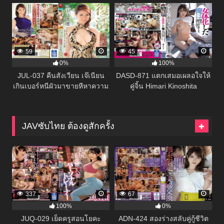
ไทย
59
45
0%
100%
JUL-037 คืนสังเวียน เจ๊เนียน
DASD-871 แตกเสมอเผลอใจให้
เกินเบอร์หนีผัวมาขายหีหาความ
คู่จิ้น Himari Kinoshita
ตื่นเต้น Yamaguchi Syuri
JAVซับไทย ต้องดูสักครั้ง
337
67
100%
0%
JUQ-029 เย็ดครูสอนโยคะ
ADN-424 สองร่างสลับคู่กู้ชีวิต